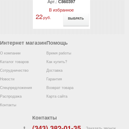
60016
Арт.:
С860397
Арт.:
С8
анное
В избранное
В избр
22
17
руб.
руб.
ВЫБРАТЬ
ВЫБРАТЬ
Интернет магазин
Помощь
О компании
Время работы
Каталог товаров
Как купить?
Сотрудничество
Доставка
Новости
Гарантия
Спецпредложения
Возврат товара
котажные с
Распродажа
Карта сайта
т., 7,5 класс
ые)
Контакты
60397
Контакты
анное
(343) 382-01-35
ВЫБРАТЬ
Заказать звонок