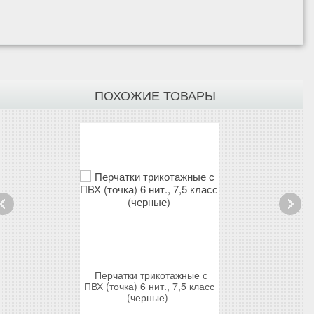
ПОХОЖИЕ ТОВАРЫ
rev
Next
котажные с
Перчатки трикотажные с
Перчатки три
т., 10 класс
ПВХ (точка) 6 нит., 7,5 класс
ПВХ (точка) 5 н
(черные)
(черн