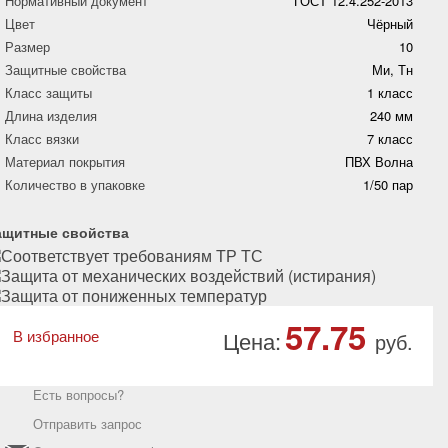
Нормативный документ
ГОСТ 12.4.252-2013
Цвет
Чёрный
Размер
10
Защитные свойства
Ми, Тн
Класс защиты
1 класс
Длина изделия
240 мм
Класс вязки
7 класс
Материал покрытия
ПВХ Волна
Количество в упаковке
1/50 пар
ащитные свойства
57.75
В избранное
Цена:
руб.
Есть вопросы?
Отправить запрос