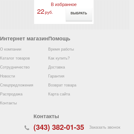
анное
В избранное
В избр
22
17
руб.
руб.
ВЫБРАТЬ
ВЫБРАТЬ
Интернет магазин
Помощь
О компании
Время работы
Каталог товаров
Как купить?
Сотрудничество
Доставка
Новости
Гарантия
Спецпредложения
Возврат товара
котажные с
Распродажа
Карта сайта
т., 7,5 класс
ые)
Контакты
60397
Контакты
анное
(343) 382-01-35
ВЫБРАТЬ
Заказать звонок