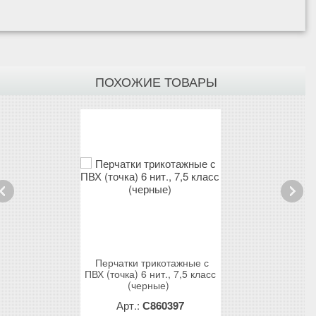
ПОХОЖИЕ ТОВАРЫ
rev
Next
котажные с
Перчатки трикотажные с
Перчатки три
т., 10 класс
ПВХ (точка) 6 нит., 7,5 класс
ПВХ (точка) 5 н
(черные)
(черн
60016
Арт.:
С860397
Арт.:
С8