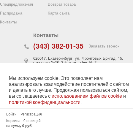
Спецпредложения
Возврат товара
овочный Г
Распродажа
Карта сайта
ь)
Контакты
4446
Контакты
анное
(343) 382-01-35
ВЫБРАТЬ
Заказать звонок
620017
,
Екатеринбург
,
ул. Фронтовых Бригад, 15,
строение №28, 2-й этаж, офис № 2
zakaz@specopt.ru
Мы используем cookie. Это позволяет нам
анализировать взаимодействие посетителей с сайтом
30
00
График работы:
пн-чт:
8
- 17
и делать его лучше. Продолжая пользоваться сайтом,
30
30
пт:
8
- 16
вы соглашаетесь с
и
использованием файлов cookie
cб, вс:
выходной
.
политикой конфиденциальности
Войти
Регистрация
Принять
©
«Рукавишников»
2026. Все права защищены.
0 позиций
Корзина
на сумму
0 руб.