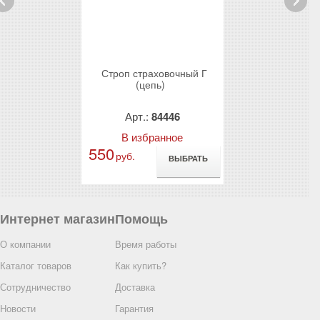
rev
Next
вочный "Га"
Строп страховочный Г
Строп страхо
тизатором)
(цепь)
(стальной трос)
1,45
4447
Арт.:
84446
Арт.:
8
анное
В избранное
В избр
550
705
руб.
руб.
ВЫБРАТЬ
ВЫБРАТЬ
Интернет магазин
Помощь
О компании
Время работы
Каталог товаров
Как купить?
Сотрудничество
Доставка
Новости
Гарантия