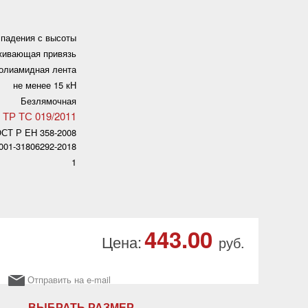
 падения с высоты
живающая привязь
олиамидная лента
не менее 15 кН
Безлямочная
ТР ТС 019/2011
СТ Р ЕН 358-2008
-001-31806292-2018
1
443.00
Цена:
руб.
Отправить на e-mail
ВЫБРАТЬ РАЗМЕР