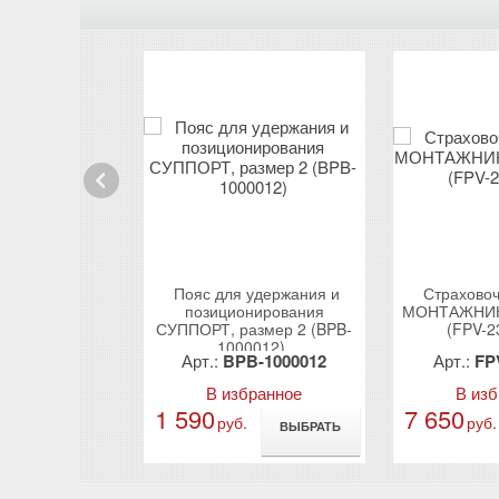
Prev
ная привязь
Пояс для удержания и
Страховоч
ИН (FPB-
позиционирования
МОНТАЖНИК 
2004)
СУППОРТ, размер 2 (BPB-
(FPV-2
1000012)
B-2332004
Арт.:
BPB-1000012
Арт.:
FP
бранное
В избранное
В из
1 590
7 650
б.
руб.
руб.
ВЫБРАТЬ
ВЫБРАТЬ