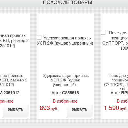
ПОХОЖИЕ ТОВАРЫ
ная привязь
Удерживающая привязь
Пояс для 
БП, размер 2
УСП 2Ж (кушак
позицио
351012)
уширенный)
СУППОРТ, р
100
V-2351012
Арт.:
С858518
Арт.:
BP
бранное
В избранное
В из
893
1 590
руб.
руб.
ВЫБРАТЬ
ВЫБРАТЬ