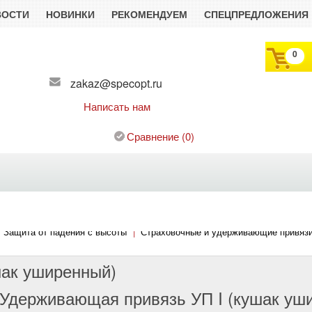
ВОСТИ
НОВИНКИ
РЕКОМЕНДУЕМ
СПЕЦПРЕДЛОЖЕНИЯ
0
zakaz@specopt.ru
Написать нам
Сравнение
(
0
)
Защита от падения с высоты
|
Страховочные и удерживающие привяз
шак уширенный)
Удерживающая привязь УП I (кушак уш