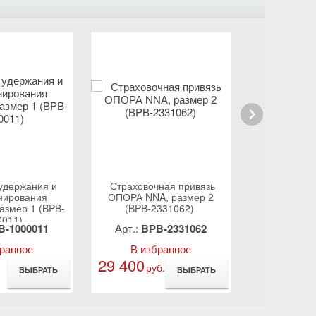
Next
удержания и
Страховочная привязь
Страховоч
нирования
ОПОРА NNA, размер 2
АДРЕНАЛ
азмер 1 (BPB-
(BPB-2331062)
233
0011)
B-1000011
Арт.:
BPB-2331062
Арт.:
FP
бранное
В избранное
В из
29 400
11 800
руб.
ру
ВЫБРАТЬ
ВЫБРАТЬ