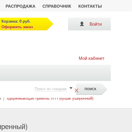
РАСПРОДАЖА
СПРАВОЧНИК
КОНТАКТЫ
Корзина: 0 руб.
Войти
Оформить заказ
Мой кабинет
×
Поиск по товарам
и
|
Удерживающая привязь УП I (кушак уширенный)
иренный)