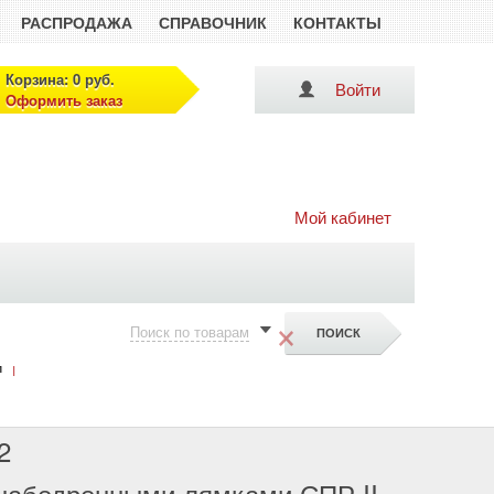
РАСПРОДАЖА
СПРАВОЧНИК
КОНТАКТЫ
Корзина: 0 руб.
Войти
Оформить заказ
Мой кабинет
×
Поиск по товарам
и
|
2
 набедренными лямками СПР II