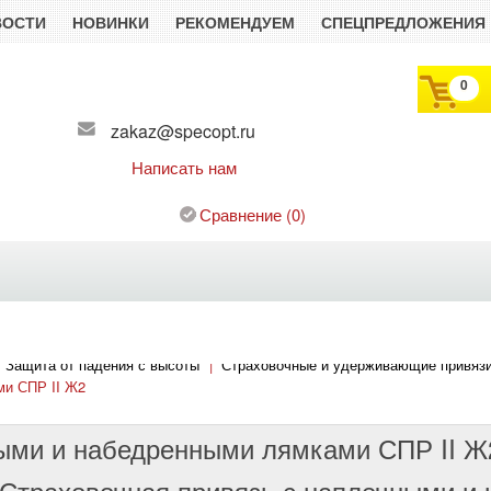
ВОСТИ
НОВИНКИ
РЕКОМЕНДУЕМ
СПЕЦПРЕДЛОЖЕНИЯ
0
zakaz@specopt.ru
Написать нам
Сравнение
(
0
)
Защита от падения с высоты
|
Страховочные и удерживающие привяз
ми СПР II Ж2
ными и набедренными лямками СПР II Ж
Страховочная привязь с наплечными и