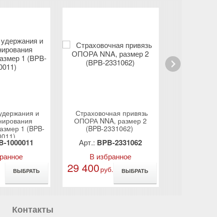
Next
удержания и
Страховочная привязь
Страховоч
нирования
ОПОРА NNA, размер 2
АДРЕНАЛ
азмер 1 (BPB-
(BPB-2331062)
233
0011)
B-1000011
Арт.:
BPB-2331062
Арт.:
FP
бранное
В избранное
В из
29 400
11 800
руб.
ру
ВЫБРАТЬ
ВЫБРАТЬ
Контакты