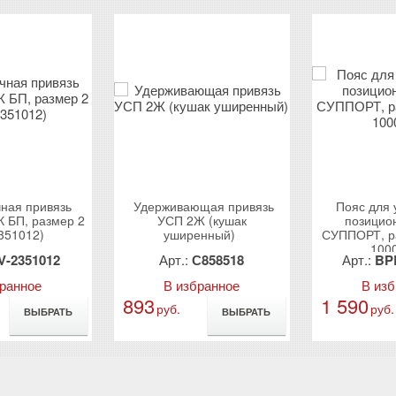
ная привязь
Удерживающая привязь
Пояс для 
БП, размер 2
УСП 2Ж (кушак
позицио
351012)
уширенный)
СУППОРТ, р
100
V-2351012
Арт.:
С858518
Арт.:
BP
бранное
В избранное
В из
893
1 590
руб.
руб.
ВЫБРАТЬ
ВЫБРАТЬ