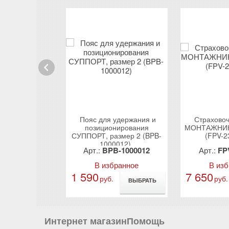
Prev
ная привязь
Пояс для удержания и
Страховоч
ИН (FPB-
позиционирования
МОНТАЖНИК 
2004)
СУППОРТ, размер 2 (BPB-
(FPV-2
1000012)
B-2332004
Арт.:
BPB-1000012
Арт.:
FP
бранное
В избранное
В из
1 590
7 650
б.
руб.
руб.
ВЫБРАТЬ
ВЫБРАТЬ
Интернет магазин
Помощь