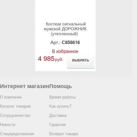
rev
Next
 утепленные
Костюм сигнальный
Костюм м
Р-2
мужской ДОРОЖНИК
утепленный
(утепленный)
4910
Арт.:
С858616
Арт.:
С8
анное
В избранное
В избр
4 985
3 200
руб.
руб.
ВЫБРАТЬ
ВЫБРАТЬ
Интернет магазин
Помощь
О компании
Время работы
Каталог товаров
Как купить?
Сотрудничество
Доставка
Новости
Гарантия
Спецпредложения
Возврат товара