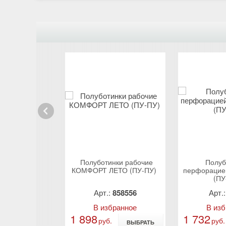
Prev
нки рабочие
Полуботинки рабочие
Полуб
вные (юфть)
КОМФОРТ ЛЕТО (ПУ-ПУ)
перфорацие
(ПУ
:
81601
Арт.:
858556
Арт.
бранное
В избранное
В из
1 898
1 732
руб.
руб.
ВЫБРАТЬ
ВЫБРАТЬ