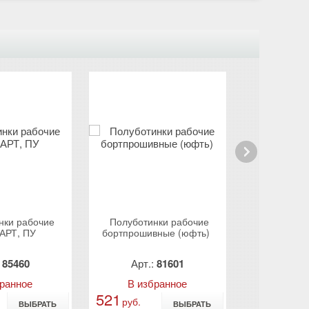
Next
нки рабочие
Полуботинки рабочие
Полуботи
АРТ, ПУ
бортпрошивные (юфть)
КОМФОРТ Л
:
85460
Арт.:
81601
Арт.:
бранное
В избранное
В из
521
1 898
руб.
руб.
ВЫБРАТЬ
ВЫБРАТЬ