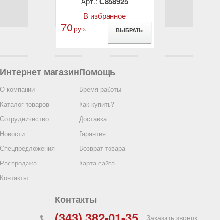
58717
Арт.:
С858925
Арт.:
С8
(1000 мл, с 
анное
В избранное
В избр
70
465
руб.
руб.
ВЫБРАТЬ
ВЫБРАТЬ
Интернет магазин
Помощь
О компании
Время работы
Каталог товаров
Как купить?
Сотрудничество
Доставка
Новости
Гарантия
Спецпредложения
Возврат товара
териальный
Распродажа
Карта сайта
щий (кожный
ЛИРАНТА, 100
Контакты
58925
Контакты
анное
(343) 382-01-35
ВЫБРАТЬ
Заказать звонок