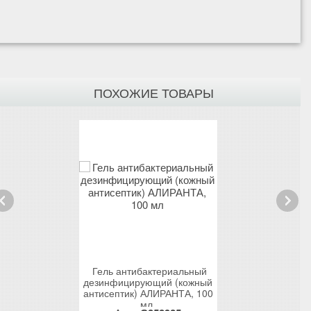
ПОХОЖИЕ ТОВАРЫ
rev
Next
ты кожи рук
Гель антибактериальный
Гель для
ерсальный
дезинфицирующий (кожный
антибакте
100 мл)
антисептик) АЛИРАНТА, 100
эффектом 
мл
антисептик)