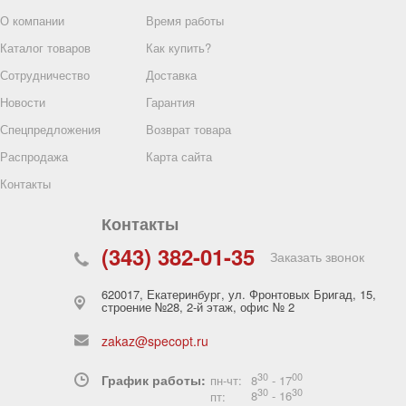
О компании
Время работы
Каталог товаров
Как купить?
Сотрудничество
Доставка
Новости
Гарантия
Спецпредложения
Возврат товара
стовые с
Распродажа
Карта сайта
дкладкой,
р 3
Контакты
60091
Контакты
анное
(343) 382-01-35
ВЫБРАТЬ
Заказать звонок
620017
,
Екатеринбург
,
ул. Фронтовых Бригад, 15,
строение №28, 2-й этаж, офис № 2
zakaz@specopt.ru
30
00
График работы:
пн-чт:
8
- 17
30
30
пт:
8
- 16