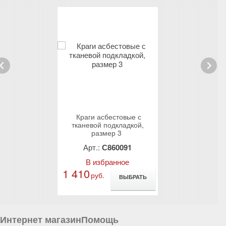
rev
Next
вые КЛАССИК
Краги асбестовые с
Краги сварщик
ic Blue)
тканевой подкладкой,
усиленные ГРИ
размер 3
мм)
3210
Арт.:
С860091
Арт.:
86
анное
В избранное
В избр
1 410
708
руб.
руб.
ВЫБРАТЬ
ВЫБРАТЬ
Интернет магазин
Помощь