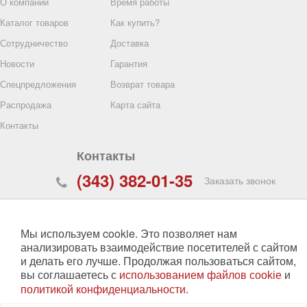
О компании
Время работы
Каталог товаров
Как купить?
Сотрудничество
Доставка
Новости
Гарантия
Спецпредложения
Возврат товара
ские ЛМТ-1
Распродажа
Карта сайта
Контакты
59189
Контакты
анное
(343) 382-01-35
ВЫБРАТЬ
Заказать звонок
620017
,
Екатеринбург
,
ул. Фронтовых Бригад, 15,
строение №28, 2-й этаж, офис № 2
Мы используем cookie. Это позволяет нам
zakaz@specopt.ru
анализировать взаимодействие посетителей с сайтом
и делать его лучше. Продолжая пользоваться сайтом,
30
00
вы соглашаетесь с
График работы:
и
пн-чт:
8
- 17
использованием файлов cookie
30
30
пт:
8
- 16
.
политикой конфиденциальности
cб, вс:
выходной