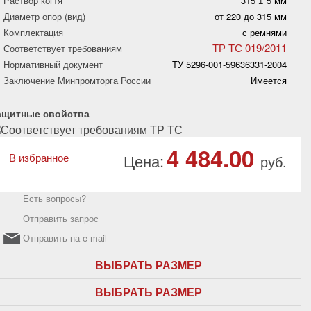
Раствор когтя
315 ± 5 мм
Диаметр опор (вид)
от 220 до 315 мм
Комплектация
с ремнями
ТР ТС 019/2011
Соответствует требованиям
Нормативный документ
ТУ 5296-001-59636331-2004
Заключение Минпромторга России
Имеется
ащитные свойства
4 484.00
В избранное
Цена:
руб.
Есть вопросы?
Отправить запрос
Отправить на e-mail
ВЫБРАТЬ РАЗМЕР
ВЫБРАТЬ РАЗМЕР