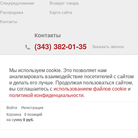
Спецпредложения
Возврат товара
редфильтра
Распродажа
Карта сайта
01
Контакты
2162
Контакты
анное
(343) 382-01-35
ВЫБРАТЬ
Заказать звонок
620017
,
Екатеринбург
,
ул. Фронтовых Бригад, 15,
строение №28, 2-й этаж, офис № 2
Мы используем cookie. Это позволяет нам
zakaz@specopt.ru
анализировать взаимодействие посетителей с сайтом
и делать его лучше. Продолжая пользоваться сайтом,
30
00
вы соглашаетесь с
График работы:
и
пн-чт:
8
- 17
использованием файлов cookie
30
30
пт:
8
- 16
.
политикой конфиденциальности
cб, вс:
выходной
Войти
Регистрация
Принять
0 позиций
Корзина
на сумму
0 руб.
©
«Рукавишников»
2026. Все права защищены.