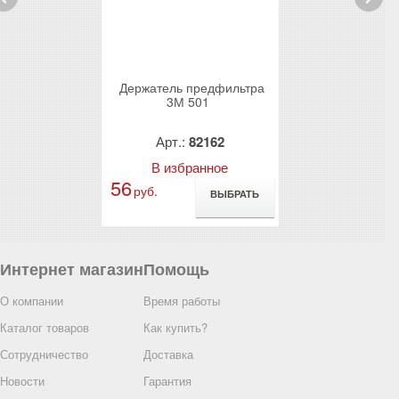
rev
Next
он) 3М 6059
Держатель предфильтра
Держатель п
ак. 2 шт)
3М 501
3М 5
59044
Арт.:
82162
Арт.:
8
анное
В избранное
В избр
56
225
руб.
руб.
ВЫБРАТЬ
ВЫБРАТЬ
Интернет магазин
Помощь
О компании
Время работы
Каталог товаров
Как купить?
Сотрудничество
Доставка
Новости
Гарантия